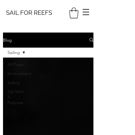
SAIL FOR
REEFS
Blog
Sailing
All Posts
Environment
Sailing
Sail With
A
Purpose